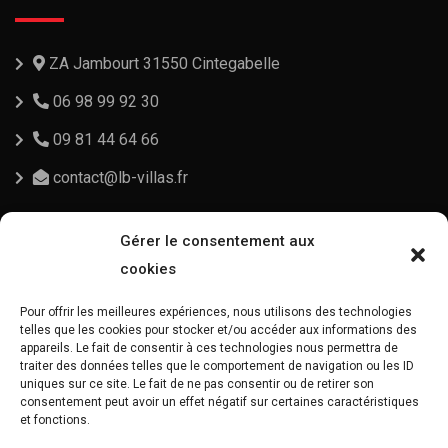
ZA Jambourt 31550 Cintegabelle
06 98 99 92 30
09 81 44 64 66
contact@lb-villas.fr
Légal
Gérer le consentement aux
cookies
Pour offrir les meilleures expériences, nous utilisons des technologies
Mentions légales
telles que les cookies pour stocker et/ou accéder aux informations des
appareils. Le fait de consentir à ces technologies nous permettra de
Politique de cookies
traiter des données telles que le comportement de navigation ou les ID
uniques sur ce site. Le fait de ne pas consentir ou de retirer son
Politique de confidentialité
consentement peut avoir un effet négatif sur certaines caractéristiques
et fonctions.