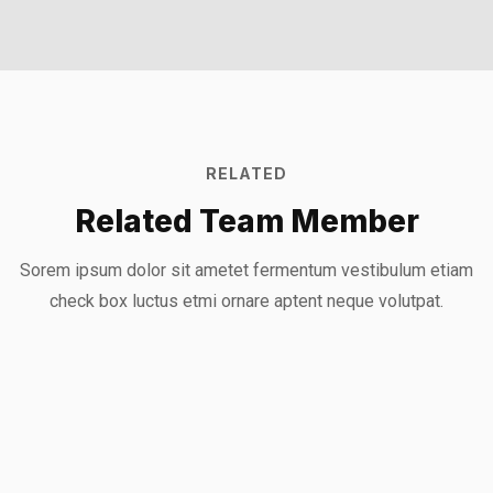
RELATED
Related Team Member
Mark Willy
Sorem ipsum dolor sit ametet fermentum vestibulum etiam
Mark Willy
check box luctus etmi
ornare aptent neque volutpat.
Rooftop Engineer
Mark Rocket
Rooftop Engineer
Rooftop Engineer