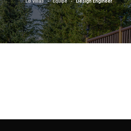
LB Villas
-
Equipe
-
Design Engineer
Jeoy Smith
CEO, Rooftop