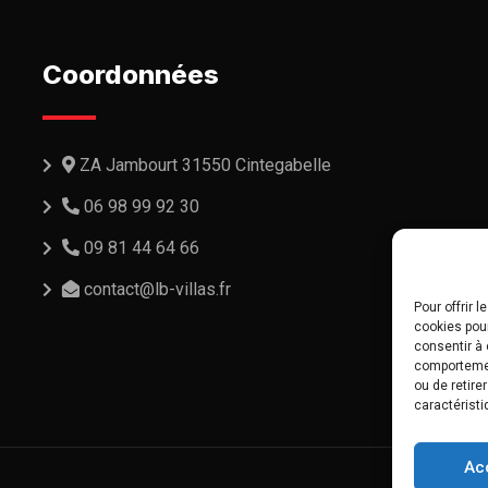
Coordonnées
ZA Jambourt 31550 Cintegabelle
06 98 99 92 30
09 81 44 64 66
contact@lb-villas.fr
Pour offrir 
cookies pour
consentir à 
comportement
ou de retire
caractéristi
Ac